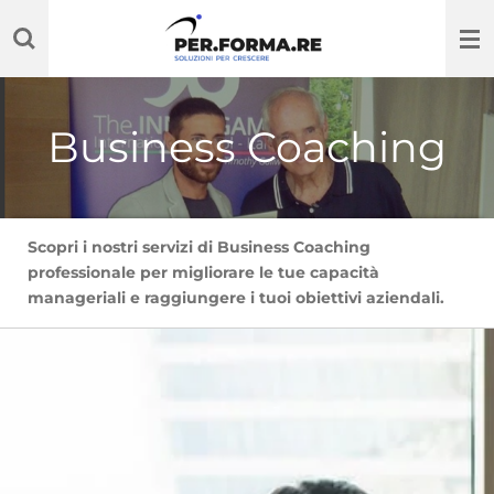
Vai
al
contenuto
principale
Business Coaching
Scopri i nostri servizi di Business Coaching
professionale per migliorare le tue capacità
manageriali e raggiungere i tuoi obiettivi aziendali.